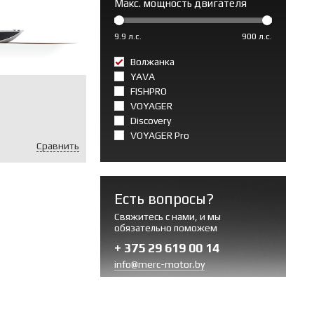
Макс. мощность двигателя
9.9 л.с.
900 л.с.
Волжанка
YAVA
FISHPRO
VOYAGER
.
Discovery
VOYAGER Pro
Сравнить
Есть вопросы?
Свяжитесь с нами, и мы
обязательно поможем
+ 375 29 619 00 14
info@merc-motor.by