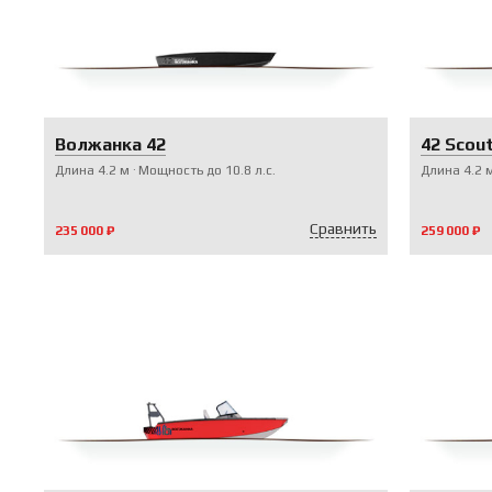
Волжанка 42
42 Scou
Длина
4.2
м
Мощность до
10.8
л.с.
Длина
4.2
Сравнить
235 000 ₽
259 000 ₽
V-ПАКЕТЫ