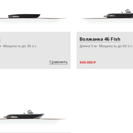
t
Волжанка 46 Fish
м
Мощность до
30
л.с.
Длина
5
м
Мощность до
60
л.с
Сравнить
646 000 ₽
V-ПАКЕТЫ
V-ПАКЕТЫ